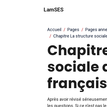
LamSES
Accueil
Pages
Pages ann
Chapitre La structure social
Chapitre
sociale 
françai
Après avoir révisé sérieusemen
les questions. Si ce n'est pas l